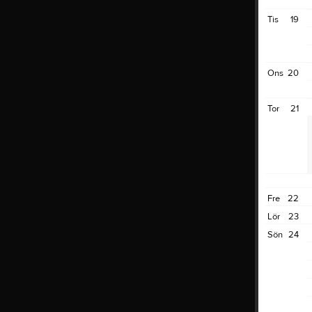
Tis
19
Ons
20
Tor
21
Fre
22
Lör
23
Sön
24