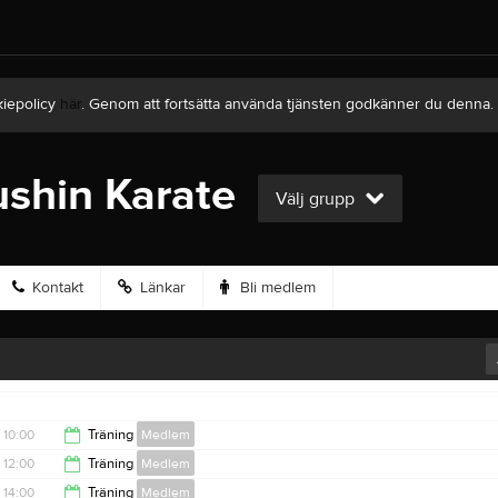
kiepolicy
här
. Genom att fortsätta använda tjänsten godkänner du denna.
shin Karate
Välj grupp
Kontakt
Länkar
Bli medlem
10:00
Träning
Medlem
12:00
Träning
Medlem
11:30
14:00
Träning
Medlem