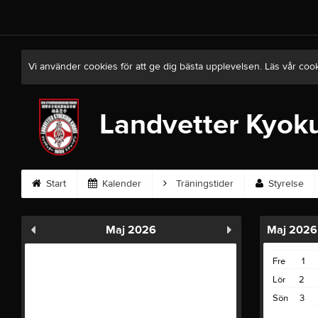
Vi använder cookies för att ge dig bästa upplevelsen. Läs vår coo
Landvetter Kyoku
Start
Kalender
Träningstider
Styrelse
Maj 2026
Maj 2026
Fre
1
Lör
2
Sön
3