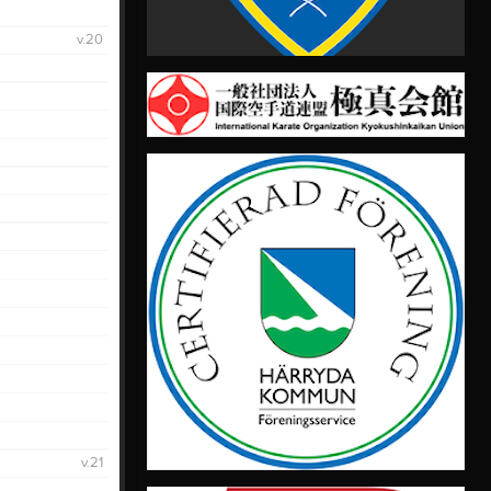
v.20
v.21