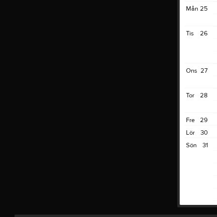
Mån
25
Tis
26
Ons
27
Tor
28
Fre
29
Lör
30
Sön
31