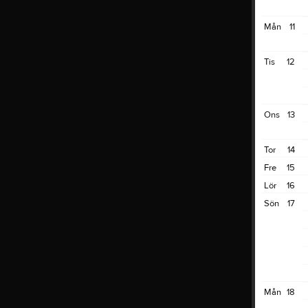
Mån
11
Tis
12
Ons
13
Tor
14
Fre
15
Lör
16
Sön
17
Mån
18