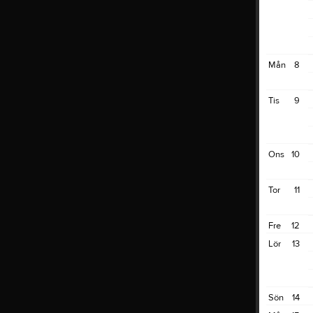
Mån
8
Tis
9
Ons
10
Tor
11
Fre
12
Lör
13
Sön
14