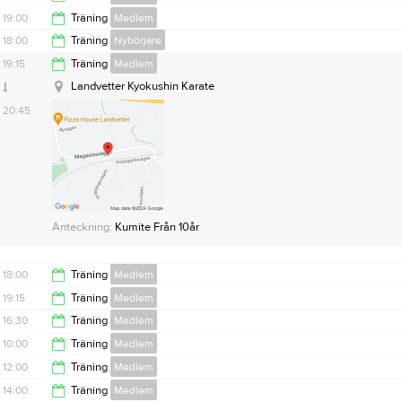
18:00
19:00
Träning
Medlem
19:00
18:00
Träning
Nybörjare
Landvetter Kyokushin Karate
20:15
19:15
Träning
Medlem
19:15
Landvetter Kyokushin Karate
20:45
Anteckning:
Nybörjarpass
Anteckning:
Kumite Från 10år
18:00
Träning
Medlem
19:15
Träning
Medlem
19:15
16:30
Träning
Medlem
20:30
10:00
Träning
Medlem
18:30
12:00
Träning
Medlem
11:30
14:00
Träning
Medlem