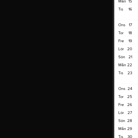
Mån
15
Tis
16
Ons
17
Tor
18
Fre
19
Lör
20
Sön
21
Mån
22
Tis
23
Ons
24
Tor
25
Fre
26
Lör
27
Sön
28
Mån
29
Tis
30