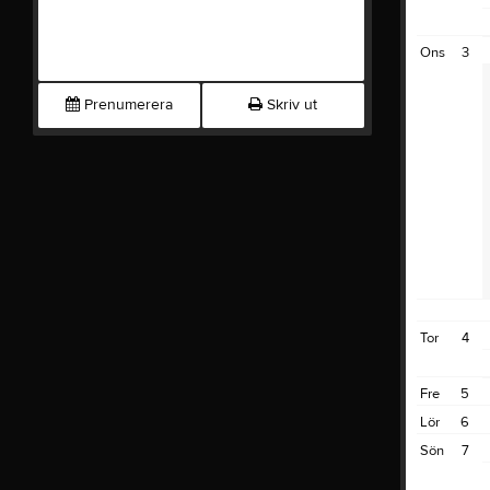
Ons
3
Prenumerera
Skriv ut
Tor
4
Fre
5
Lör
6
Sön
7