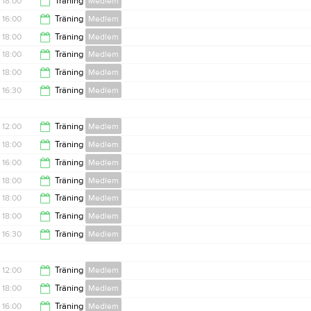
18:00
Träning
Medlem
13:30
16:00
Träning
Medlem
20:00
18:00
Träning
Medlem
18:00
18:00
Träning
Medlem
19:30
18:00
Träning
Medlem
20:00
16:30
Träning
Medlem
19:30
18:30
12:00
Träning
Medlem
18:00
Träning
Medlem
13:30
16:00
Träning
Medlem
20:00
18:00
Träning
Medlem
18:00
18:00
Träning
Medlem
19:30
18:00
Träning
Medlem
20:00
16:30
Träning
Medlem
19:30
18:30
12:00
Träning
Medlem
18:00
Träning
Medlem
13:30
16:00
Träning
Medlem