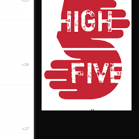
v.25
v.26
v.27