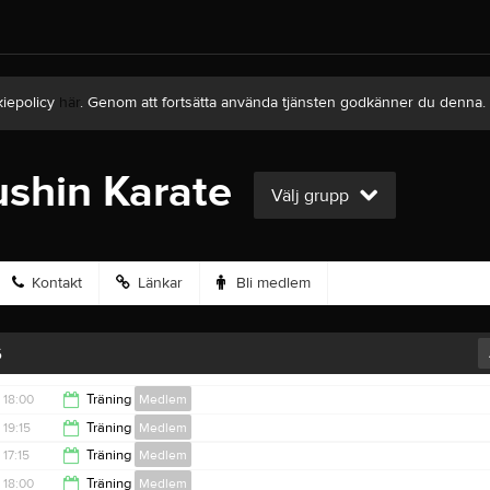
kiepolicy
här
. Genom att fortsätta använda tjänsten godkänner du denna.
shin Karate
Välj grupp
Kontakt
Länkar
Bli medlem
6
18:00
Träning
Medlem
19:15
Träning
Medlem
19:15
17:15
Träning
Medlem
20:30
18:00
Träning
Medlem