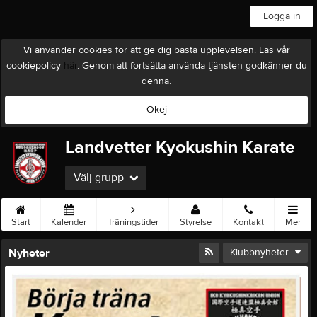
Logga in
Vi använder cookies för att ge dig bästa upplevelsen. Läs vår
cookiepolicy
här
. Genom att fortsätta använda tjänsten godkänner du
denna.
Okej
Landvetter Kyokushin Karate
Välj grupp
Start
Kalender
Träningstider
Styrelse
Kontakt
Mer
Nyheter
Klubbnyheter