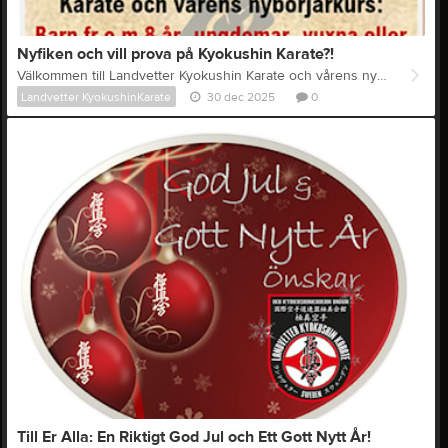
Nyfiken och vill prova på Kyokushin Karate?!
Välkommen till Landvetter Kyokushin Karate och vårens nybörjarkurs för barn fr o m 8 år, ungdomar, vuxna eller varför inte hela familjen tillsammans. Start onsdagen den 7/1 kl 18.00. Träningstider är onsdagar 18.00-19.15 samt söndagar 15.00-16.00. Antal platser är begränsade varför anmälan måste göras i förväg via mail till info@landvetterkarate.se eller genom att ringa 0705-526180. (Johan) All träning sker i egen Dojo på Magasinsvägen 9 i Landvetter. Varmt Välkomna
Landvetter KyokushinKarate
30 dec 2025
0
Till Er Alla: En Riktigt God Jul och Ett Gott Nytt År!