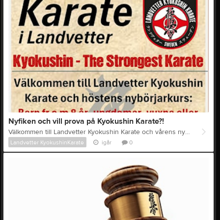
Nyfiken och vill prova på Kyokushin Karate?!
Välkommen till Landvetter Kyokushin Karate och vårens nybörjarkurs för barn fr o m 8 år, ungdomar, vuxna eller varför inte hela familjen tillsammans. Start onsdagen den 12/8 kl 17.45. Träningstider är onsdagar 17.45-19.15 samt söndagar 14.30-16.00. Antal platser är begränsade varför anmälan måste göras i förväg via mail till info@landvetterkarate.se eller genom att ringa 0705-526180. (Johan) All träning sker i egen Dojo på Magasinsvägen 9 i Landvetter. Varmt Välkomna
Landvetter KyokushinKarate
igår
0