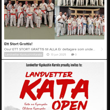
Ett Stort Grattis!
Osu! ETT STORT GRATTIS till ALLA Er deltagare som under gångna veckans graderingar lyckades passera till en ny Kyu-grad. Är oerhört stolt över Er insats! Vill också rikta ett varmt tack till alla medverkande Senpai's och instruktörer! Domo Arigato Gozaimashita! Osu Shihan Johan
Landvetter KyokushinKarate
13 jun 2025
0