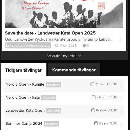
Save the date - Landvetter Kata Open 2025
Osu. Landvetter Kyokushin Karate proudly invites to Landvetter Kata Open. A Kyokushin Kata tournament open for all organisations. Date: 11th October 2025. Arena: Pinntorpshallen, Landvetter All information and registration starts 31/5 via www.smoothcomp.com Save the date already now. For registration and info use this link: Landvetter Kata Open
Landvetter KyokushinKarate
4 jan 2025
0
Visa fler nyheter
Kommande tävlingar
Tidigare tävlingar
Nordic Open - Kumite
25 jan, 08:00
Medlem
Nordic Open - Kata
24 jan, 18:00
Medlem
Landvetter Kata Open
16 nov, 08:30
Medlem
Summer Camp 2024
8 sep, 11:00
Medlem