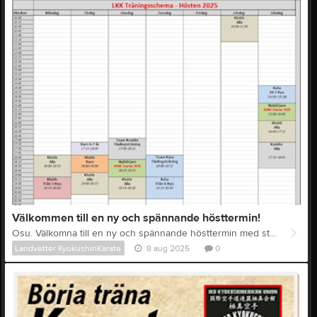
Välkommen till en ny och spännande hösttermin!
Osu. Välkomna till en ny och spännande hösttermin med start måndagen den 11/8. Till alla medlemmar har idag gått ut ett mail med ett nyhetsbrev omfattande bl a hösten träningsschema. Har inte Du som medlem nåtts av nämnda mail ombedes Du kontakta föreningen via mail; info@landvetterkarate.se Varmt Välkomna Styrelsen
Landvetter KyokushinKarate
8 aug 2025
0