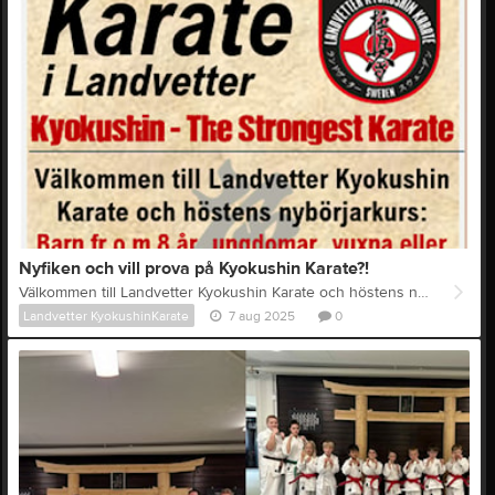
Nyfiken och vill prova på Kyokushin Karate?!
Välkommen till Landvetter Kyokushin Karate och höstens nybörjarkurs för barn fr o m 8 år, ungdomar, vuxna eller varför inte hela familjen tillsammans. Start onsdagen den 20/8 kl 18.15. Träningstider är onsdagar 18.15-19.15 samt söndagar 15.00-16.00. Antal platser är begränsade varför anmälan måste göras i förväg via mail till info@landvetterkarate.se eller genom att ringa 0705-526180. (Johan) All träning sker i egen Dojo på Magasinsvägen 9 i Landvetter. Varmt Välkomna
Landvetter KyokushinKarate
7 aug 2025
0