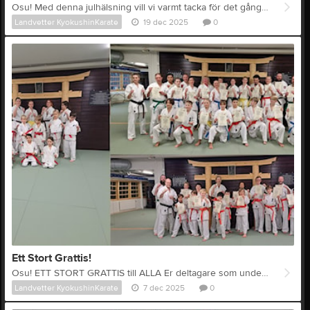
Osu! Med denna julhälsning vill vi varmt tacka för det gångna året och önska Er alla, nära och kära; En riktigt God Jul & Gott Nytt År! För Landvetter Kyokushin Karates styrelse, kommitteér och instruktörer. Shihan Johan Jacobsson
Landvetter KyokushinKarate
19 dec 2025
0
Ett Stort Grattis!
Osu! ETT STORT GRATTIS till ALLA Er deltagare som under veckans graderingar lyckades passera till en ny Kyu-grad. Är oerhört stolt över Er insats! Vill också rikta ett varmt tack till alla medverkande Senpai's och instruktörer! Domo Arigato Gozaimashita! Osu Shihan Johan
Landvetter KyokushinKarate
7 dec 2025
0