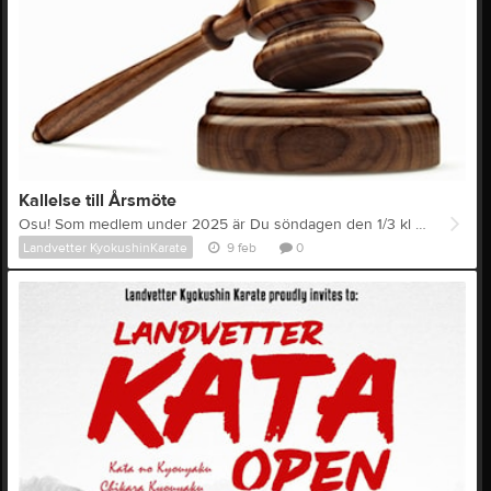
Kallelse till Årsmöte
Osu! Som medlem under 2025 är Du söndagen den 1/3 kl 10.00 varmt välkommen till Landvetter Kyokushin Karates årsmöte. Plats är vår Dojo på Magasinsvägen 9 i Landvetter. Eventuella motioner och förslag skall vara styrelsen tillhanda senast 15/2. Självklart bjuder klubben på fika. Välkommen Styrelsen
Landvetter KyokushinKarate
9 feb
0