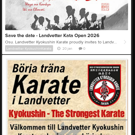
Save the date - Landvetter Kata Open 2026
Osu. Landvetter Kyokushin Karate proudly invites to Landvetter Kata Open. A Kyokushin Kata tournament open for all organisations. Date: 14th November 2026. Arena: Pinntorpshallen, Landvetter All information and registration starts 1st August via www.smoothcomp.com Save the date already now. For registration and info use this link: Landvetter Kata Open 2026
Landvetter KyokushinKarate
20 jan
0