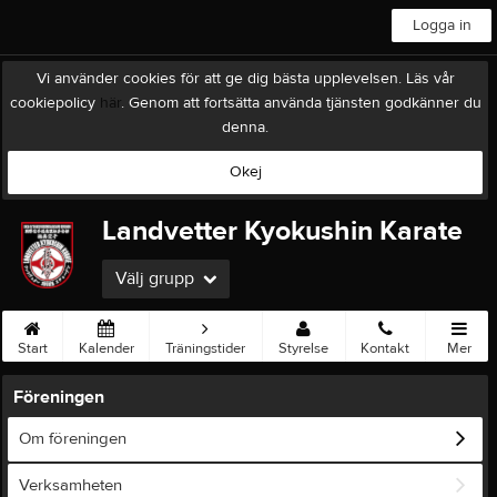
Logga in
Vi använder cookies för att ge dig bästa upplevelsen. Läs vår
cookiepolicy
här
. Genom att fortsätta använda tjänsten godkänner du
denna.
Okej
Landvetter Kyokushin Karate
Välj grupp
Start
Kalender
Träningstider
Styrelse
Kontakt
Mer
Föreningen
Om föreningen
Verksamheten