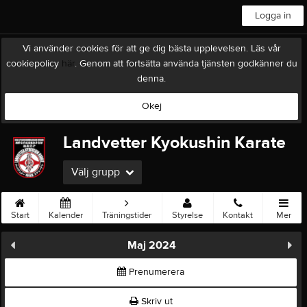
Logga in
Vi använder cookies för att ge dig bästa upplevelsen. Läs vår
cookiepolicy
här
. Genom att fortsätta använda tjänsten godkänner du
denna.
Okej
Landvetter Kyokushin Karate
Välj grupp
Start
Kalender
Träningstider
Styrelse
Kontakt
Mer
Maj 2024
Prenumerera
Skriv ut