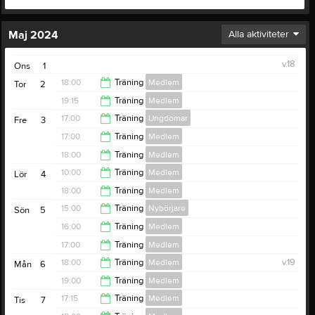
Maj 2024
Alla aktiviteter
v.18
Ons
1
18:00
Träning
Medlem
Tor
2
19:15
Träning
Medlem
19:15
17:00
Träning
Ungdomar
Fre
3
20:30
17:00
Träning
Medlem
18:15
18:00
Träning
Medlem
18:00
10:00
Träning
Medlem
Lör
4
19:00
18:00
Träning
Medlem
11:00
15:00
Träning
Nybörjare
Sön
5
19:00
16:00
Träning
Medlem
16:00
17:00
Träning
Medlem
17:00
18:00
Träning
Medlem
v.19
Mån
6
18:30
19:00
Träning
Medlem
19:00
17:15
Träning
Medlem
Tis
7