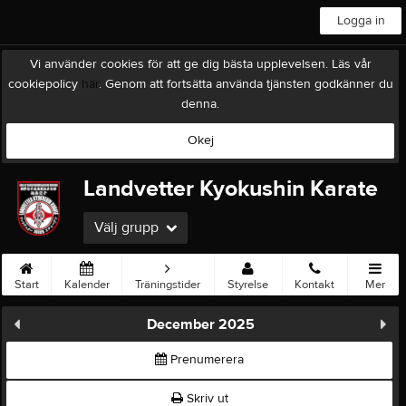
Logga in
Vi använder cookies för att ge dig bästa upplevelsen. Läs vår
cookiepolicy
här
. Genom att fortsätta använda tjänsten godkänner du
denna.
Okej
Landvetter Kyokushin Karate
Välj grupp
Start
Kalender
Träningstider
Styrelse
Kontakt
Mer
December 2025
Prenumerera
Skriv ut