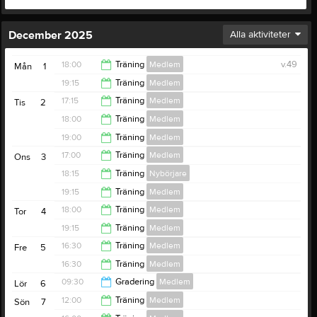
December 2025
Alla aktiviteter
18:00
Träning
Medlem
v.49
Mån
1
19:15
Träning
Medlem
19:15
17:15
Träning
Medlem
Tis
2
20:30
18:00
Träning
Medlem
18:00
19:00
Träning
Medlem
19:00
17:00
Träning
Medlem
Ons
3
20:00
18:15
Träning
Nybörjare
18:15
19:15
Träning
Medlem
19:15
18:00
Träning
Medlem
Tor
4
20:30
19:15
Träning
Medlem
19:15
16:30
Träning
Medlem
Fre
5
20:30
16:30
Träning
Medlem
18:30
09:30
Gradering
Medlem
Lör
6
18:30
12:00
Träning
Medlem
Sön
7
12:30