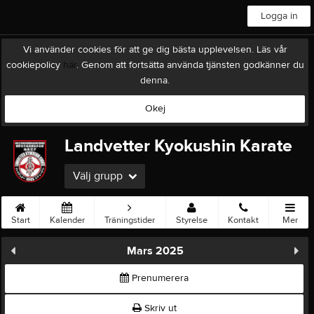
Logga in
Vi använder cookies för att ge dig bästa upplevelsen. Läs vår
cookiepolicy
här
. Genom att fortsätta använda tjänsten godkänner du
denna.
Okej
Landvetter Kyokushin Karate
Välj grupp
Start
Kalender
Träningstider
Styrelse
Kontakt
Mer
Mars 2025
Prenumerera
Skriv ut