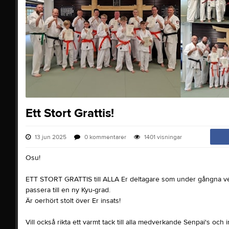
Ett Stort Grattis!
13 jun 2025
0
kommentarer
1401
visningar
Osu!
ETT STORT GRATTIS till ALLA Er deltagare som under gångna v
passera till en ny Kyu-grad.
Är oerhört stolt över Er insats!
Vill också rikta ett varmt tack till alla medverkande Senpai's och i