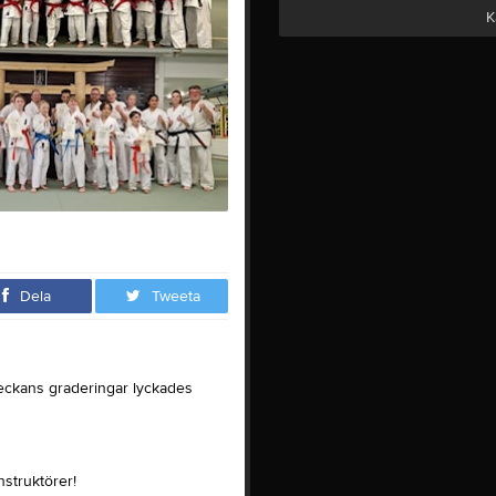
K
Dela
Tweeta
eckans graderingar lyckades
nstruktörer!