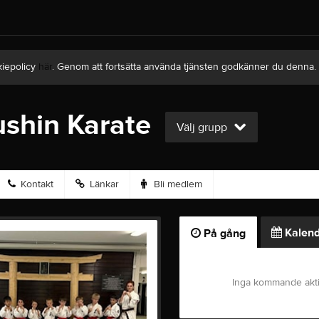
kiepolicy
här
. Genom att fortsätta använda tjänsten godkänner du denna.
shin Karate
Välj grupp
Kontakt
Länkar
Bli medlem
Kalend
På gång
Inga kommande akti