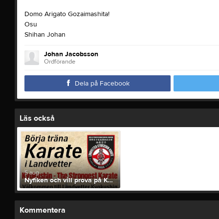
Domo Arigato Gozaimashita!
Osu
Shihan Johan
Johan Jacobsson
Ordförande
Dela på Facebook
Läs också
5 aug
Nyfiken och vill prova på Kyokushin Karate?!
Kommentera