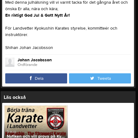
Med denna julhälsning vill vi varmt tacka för det gångna året och
önska Er alla, nära och kära;
En riktigt God Jul & Gott Nytt År!
För Landvetter Kyokushin Karates styrelse, kommitteér och
instruktörer.
Shihan Johan Jacobsson
Johan Jacobsson
Ordförande
Dela
Tweeta
Läs också
5 aug
Nyfiken och vill prova på Kyokushin Karate?!