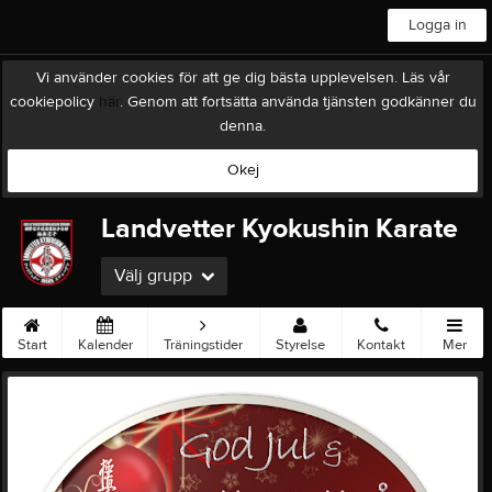
Logga in
Vi använder cookies för att ge dig bästa upplevelsen. Läs vår
cookiepolicy
här
. Genom att fortsätta använda tjänsten godkänner du
denna.
Okej
Landvetter Kyokushin Karate
Välj grupp
Start
Kalender
Träningstider
Styrelse
Kontakt
Mer