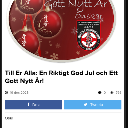
Till Er Alla: En Riktigt God Jul och Ett
Gott Nytt År!
19 dec 2025
0
798
Dela
Tweeta
Osu!